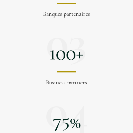
Banques partenaires
03
100
+
Business partners
04
75
%