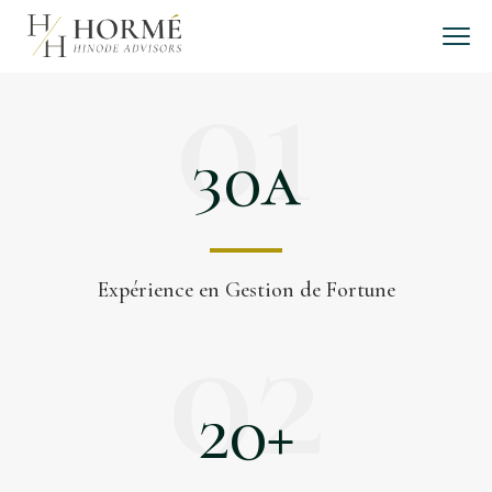
Panneau de gestion des cookies
01
30
a
Expérience en Gestion de Fortune
02
20
+